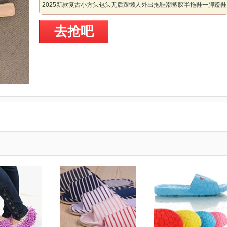
2025新款复古小方头包头无后跟懒人外出拖鞋潮塑胶半拖鞋一脚蹬鞋
去抢吧