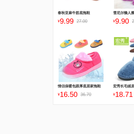
春秋亚麻牛筋底拖鞋
雪尼尔懒人
9.99
9.90
27.00
¥
¥
情侣保暖包跟厚底居家拖鞋
宏秀长毛绒
16.50
18.71
36.70
¥
¥