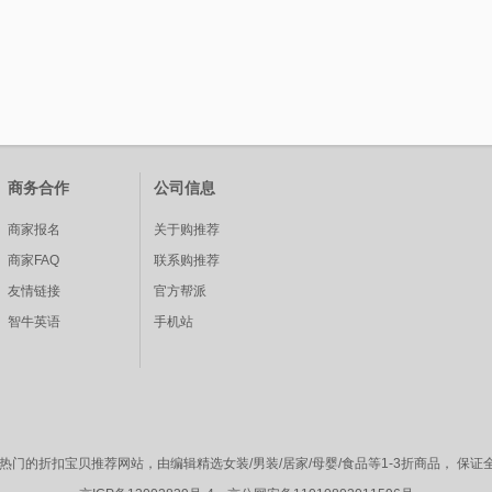
商务合作
公司信息
商家报名
关于购推荐
商家FAQ
联系购推荐
友情链接
官方帮派
智牛英语
手机站
n.com ，是最热门的折扣宝贝推荐网站，由编辑精选女装/男装/居家/母婴/食品等1-3折商