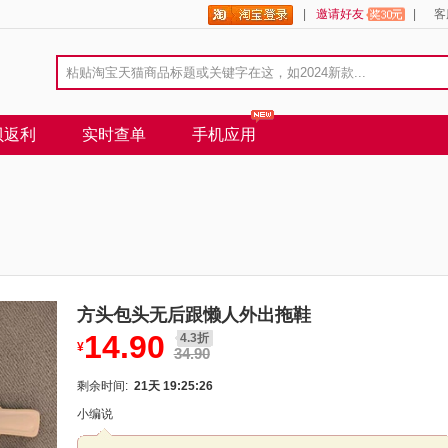
|
邀请好友
|
客
贝返利
实时查单
手机应用
方头包头无后跟懒人外出拖鞋
14.90
4.3折
¥
34.90
剩余时间:
21天 19:25:26
小编说