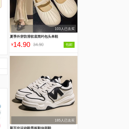
103人已去买
夏季外穿防滑软底简约包头单鞋
14.90
34.90
¥
包邮
185人已去买
新百伦运动鞋男板鞋休闲鞋