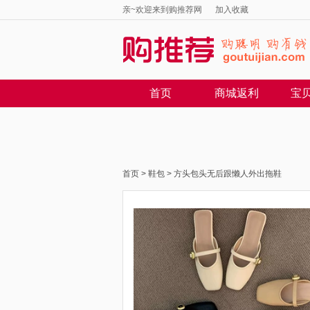
亲~欢迎来到购推荐网
加入收藏
首页
商城返利
宝
首页
>
鞋包
>
方头包头无后跟懒人外出拖鞋