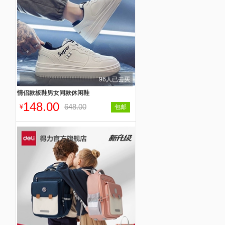
96人已去买
情侣款板鞋男女同款休闲鞋
148.00
648.00
¥
包邮