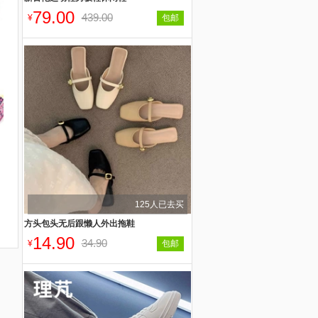
79.00
439.00
¥
包邮
125人已去买
方头包头无后跟懒人外出拖鞋
14.90
34.90
¥
包邮