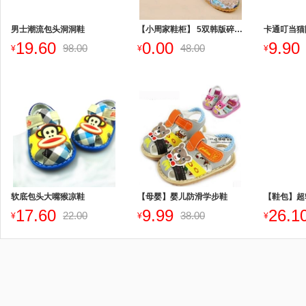
男士潮流包头洞洞鞋
【小周家鞋柜】 5双韩版碎花蕾丝网纱拖鞋
卡通叮当猫
19.60
0.00
9.90
98.00
48.00
¥
¥
¥
软底包头大嘴猴凉鞋
【母婴】婴儿防滑学步鞋
【鞋包】超
17.60
9.99
26.1
22.00
38.00
¥
¥
¥