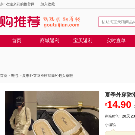
亲~欢迎来到购推荐网
加入收藏
首页
商城返利
宝贝返利
实时查单
首页
>
鞋包
>
夏季外穿防滑软底简约包头单鞋
夏季外穿防
14.90
¥
剩余时间:
20天 23
小编说