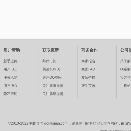
用户帮助
获取更新
商务合作
公司
新手上路
邮件订阅
商家报名
关于购
用户FAQ
关注机构说
商家FAQ
联系购
服务承诺
关注QQ空间
友情链接
官方帮
用户协议
关注新浪微博
智牛英语
手机站
隐私声明
关注腾讯微博
©2013-2022 购推荐网 goutuijian.com ，是最热门的折扣宝贝推荐