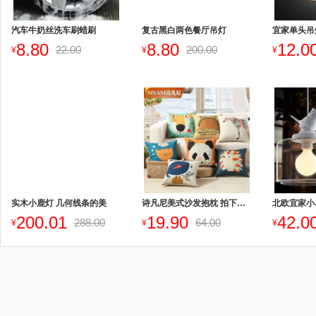
汽车牛奶丝洗车刷蜡刷
复古黑白两色餐厅吊灯
宜家单头吊
8.80
8.80
12.0
22.00
200.00
¥
¥
¥
实木小鹿灯 几何线条的美
诗凡尼美式沙发抱枕 拍下改价
200.01
19.90
42.0
288.00
64.00
¥
¥
¥