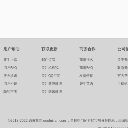
用户帮助
获取更新
商务合作
公司
新手上路
邮件订阅
商家报名
关于购
用户FAQ
关注机构说
商家FAQ
联系购
服务承诺
关注QQ空间
友情链接
官方帮
用户协议
关注新浪微博
智牛英语
手机站
隐私声明
关注腾讯微博
©2013-2022 购推荐网 goutuijian.com ，是最热门的折扣宝贝推荐