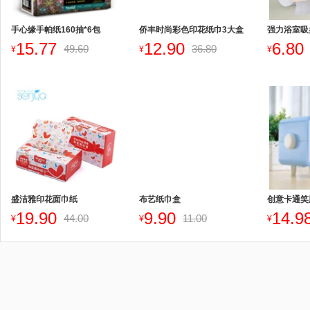
手心缘手帕纸160抽*6包
侨丰时尚彩色印花纸巾3大盒
强力浴室吸
15.77
12.90
6.80
49.60
36.80
¥
¥
¥
盛洁雅印花面巾纸
布艺纸巾盒
创意卡通笑
19.90
9.90
14.9
44.00
11.00
¥
¥
¥