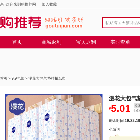
亲~欢迎来到购推荐网
加入收藏
首页
商城返利
宝贝返利
实时查单
首页
>
9.9包邮
>
漫花大包气垫挂抽纸巾
漫花大包气
5.01
0.
¥
14
剩余时间:
19:22:1
小编说