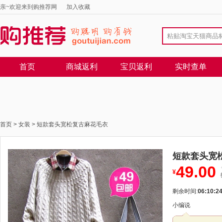
亲~欢迎来到购推荐网
加入收藏
首页
商城返利
宝贝返利
实时查单
首页
>
女装
>
短款套头宽松复古麻花毛衣
短款套头宽
49.00
¥
剩余时间:
06:10:2
小编说