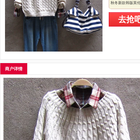
秋冬新款韩版英
去抢
商户详情