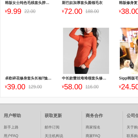
韩版女士纯色毛线套头脖套围巾
斯巴奴加厚套头圆领毛衣
9.99
72.00
38.0
22.00
188.00
¥
¥
¥
卓欧碎花修身套头长袖T恤打底衫
中长款蕾丝堆堆领套头修身厚打底毛衣
39.00
58.00
24.5
129.00
116.00
¥
¥
¥
用户帮助
获取更新
商务合作
公司
新手上路
邮件订阅
商家报名
关于购
用户FAQ
关注机构说
商家FAQ
联系购