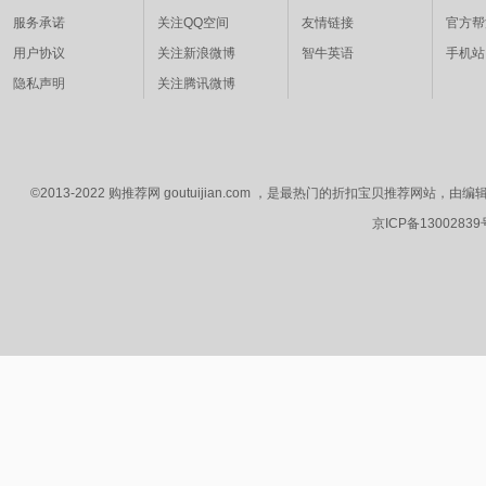
服务承诺
关注QQ空间
友情链接
官方帮
用户协议
关注新浪微博
智牛英语
手机站
隐私声明
关注腾讯微博
©2013-2022 购推荐网 goutuijian.com ，是最热门的折扣宝贝推荐
京ICP备1300283